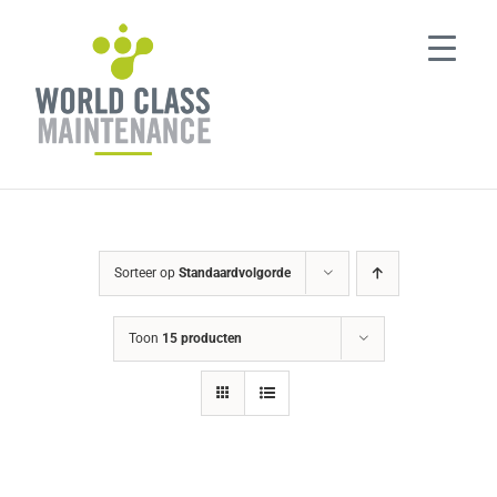
Ga
naar
inhoud
Sorteer op
Standaardvolgorde
Toon
15 producten