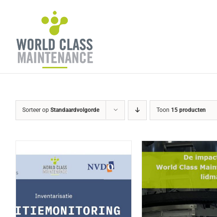
Ga
naar
inhoud
Sorteer op
Standaardvolgorde
Toon
15 producten