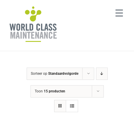
Ga
naar
inhoud
Sorteer op
Standaardvolgorde
Toon
15 producten