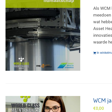
Als WCM h
meedoen a
wat hebbe
Asset Hea
innovatie
waarde he
In winkelm
WCM ja
€
0,00