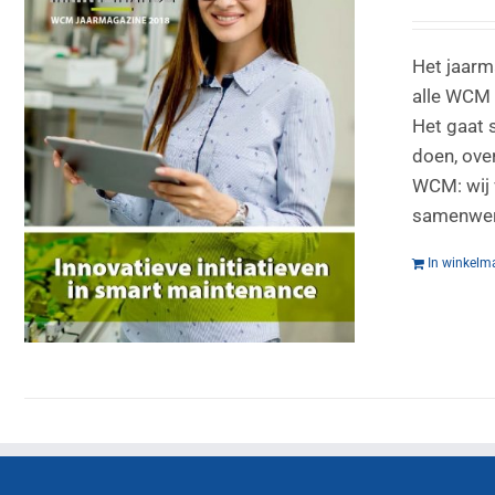
Het jaarm
alle WCM 
Het gaat 
doen, over
WCM: wij 
samenwerk
In winkelm