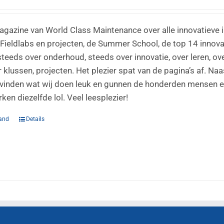
agazine van World Class Maintenance over alle innovatieve i
Fieldlabs en projecten, de Summer School, de top 14 innovati
steeds over onderhoud, steeds over innovatie, over leren, ov
 klussen, projecten. Het plezier spat van de pagina’s af. Na
vinden wat wij doen leuk en gunnen de honderden mensen en t
en diezelfde lol. Veel leesplezier!
and
Details