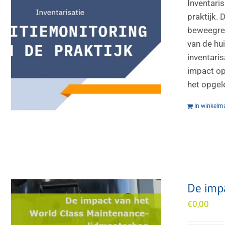
Inventari
praktijk.
beweegred
van de hui
inventari
impact op
het opgel
In winkelm
De imp
€
0,00