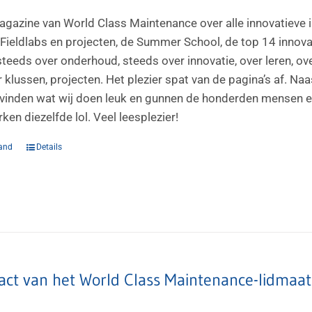
agazine van World Class Maintenance over alle innovatieve i
Fieldlabs en projecten, de Summer School, de top 14 innovati
steeds over onderhoud, steeds over innovatie, over leren, ov
 klussen, projecten. Het plezier spat van de pagina’s af. Na
vinden wat wij doen leuk en gunnen de honderden mensen en t
en diezelfde lol. Veel leesplezier!
and
Details
act van het World Class Maintenance-lidmaa