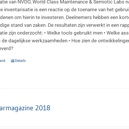
satie van NVDO, World Class Maintenance & Semiotic Labs na
 De inventarisatie is een reactie op de toename van het gebr
enen om hierin te investeren. Deelnemers hebben een korte
dige stand van zaken. De resultaten zijn verwerkt in een rap
satie zijn onderzocht: • Welke tools gebruikt men • Welke a
 de dagelijkse werkzaamheden • Hoe zien de ontwikkelingen
everd?
and
Details
armagazine 2018