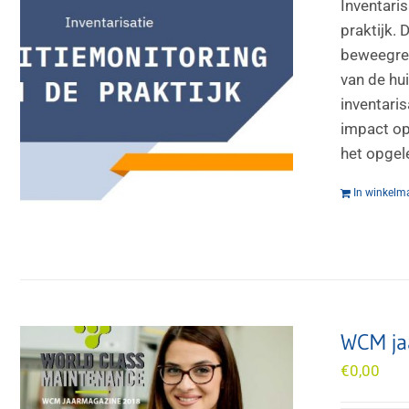
Inventari
praktijk.
beweegred
van de hui
inventari
impact op
het opgel
In winkelm
WCM ja
€
0,00