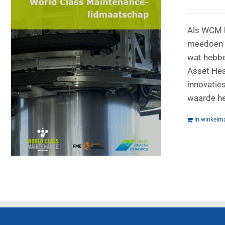
Als WCM h
meedoen a
wat hebbe
Asset Hea
innovatie
waarde he
In winkelm