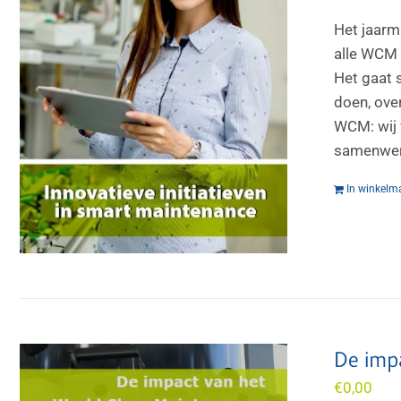
Het jaarm
alle WCM 
Het gaat 
doen, over
WCM: wij 
samenwerk
In winkelm
De imp
€
0,00