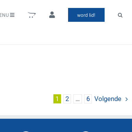
ENU
word lid!
1
2
…
6
Volgende