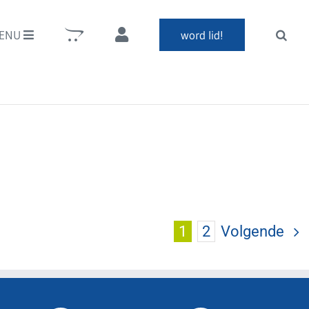
ENU
word lid!
1
2
Volgende