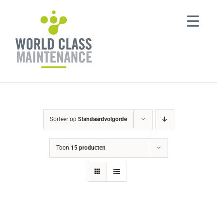
Ga
naar
inhoud
Sorteer op
Standaardvolgorde
Toon
15 producten