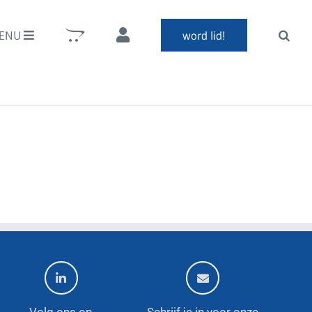
ENU
word lid!