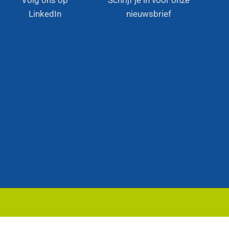
Volg ons op
Schrijf je in voor onze
LinkedIn
nieuwsbrief