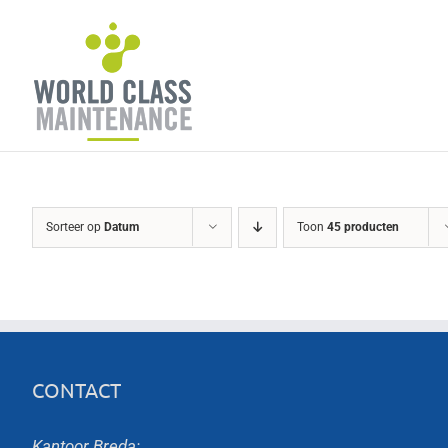
Ga
naar
inhoud
Sorteer op
Datum
Toon
45 producten
CONTACT
Kantoor Breda: