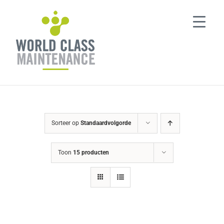
Ga
naar
inhoud
Sorteer op
Standaardvolgorde
Toon
15 producten