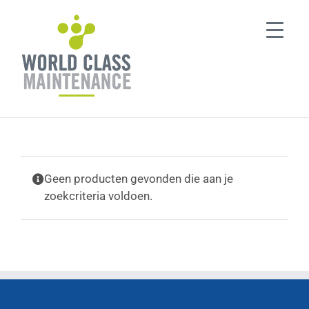
Ga
naar
inhoud
Geen producten gevonden die aan je
zoekcriteria voldoen.