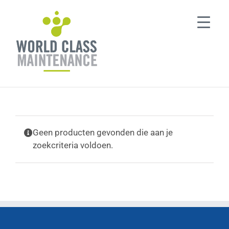
Ga
naar
inhoud
Geen producten gevonden die aan je
zoekcriteria voldoen.