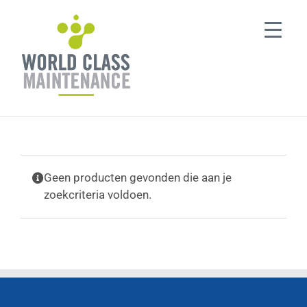
Ga
naar
inhoud
Geen producten gevonden die aan je
zoekcriteria voldoen.