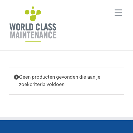
Ga
naar
inhoud
Geen producten gevonden die aan je
zoekcriteria voldoen.