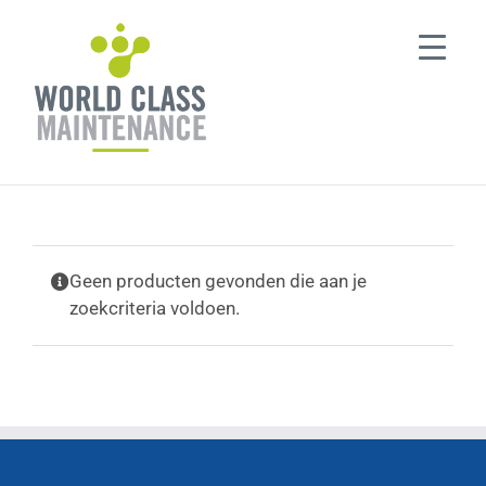
Ga
naar
inhoud
Geen producten gevonden die aan je
zoekcriteria voldoen.