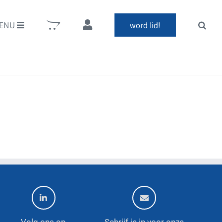
ENU
word lid!