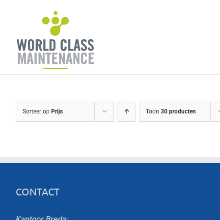
Ga
naar
inhoud
Sorteer op
Prijs
Toon
30 producten
CONTACT
Kantoor Breda: