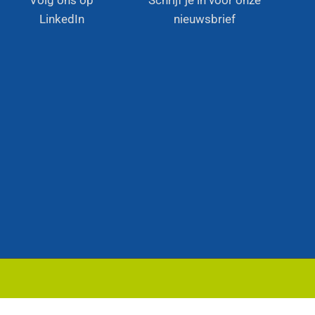
Volg ons op
Schrijf je in voor onze
LinkedIn
nieuwsbrief