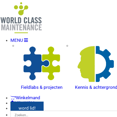
MENU
Fieldlabs & projecten
Kennis & achtergron
Winkelmand
Mijn WCM
word lid!
Zoeken