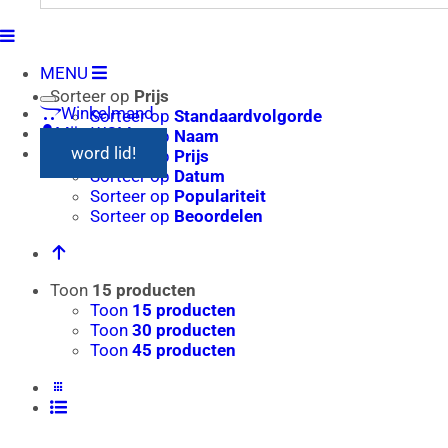
naar:
MENU
Sorteer op
Prijs
Winkelmand
Sorteer op
Standaardvolgorde
Mijn WCM
Sorteer op
Naam
word lid!
Sorteer op
Prijs
Sorteer op
Datum
Sorteer op
Populariteit
Sorteer op
Beoordelen
Toon
15 producten
Toon
15 producten
Toon
30 producten
Toon
45 producten