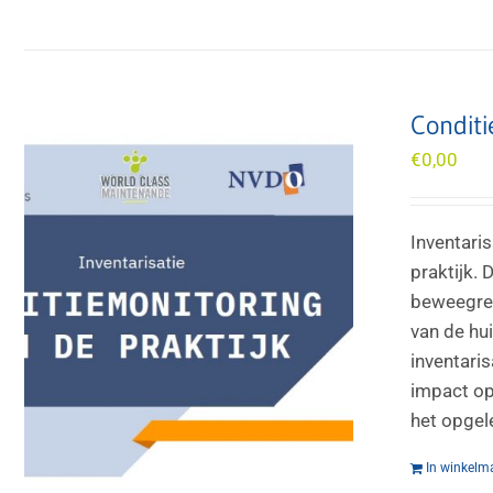
Conditi
€
0,00
Inventari
praktijk.
beweegred
van de hui
inventari
impact op
het opgel
In winkelm