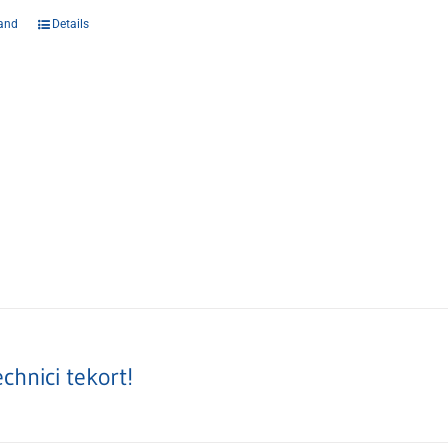
and
Details
echnici tekort!