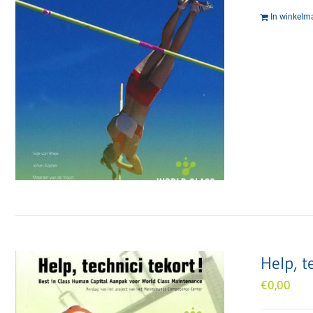
In winkelm
Help, t
€
0,00