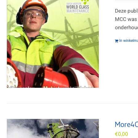
Deze publ
MCC was t
onderhoud
In winkelm
More4C
€
0,00