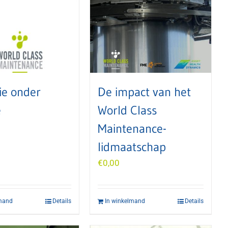
ie onder
De impact van het
e
World Class
Maintenance-
lidmaatschap
€
0,00
lmand
Details
In winkelmand
Details