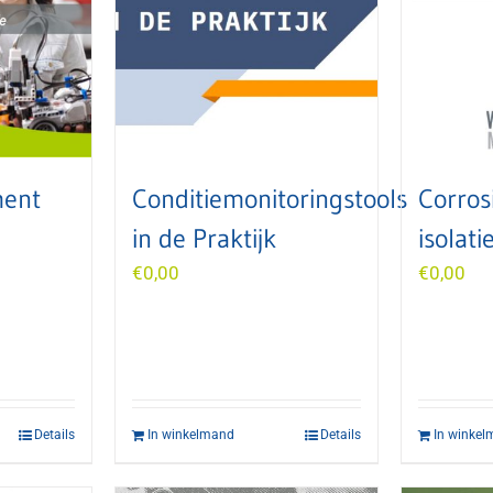
ent
Conditiemonitoringstools
Corros
in de Praktijk
isolati
€
0,00
€
0,00
Details
In winkelmand
Details
In winke