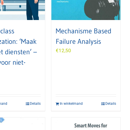
class
Mechanisme Based
zation: ‘Maak
Failure Analysis
t diensten’ –
€
12,50
voor niet-
lmand
Details
In winkelmand
Details