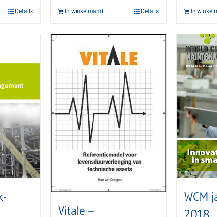
Details
In winkelmand
Details
In winke
k-
WCM j
Vitale –
2018