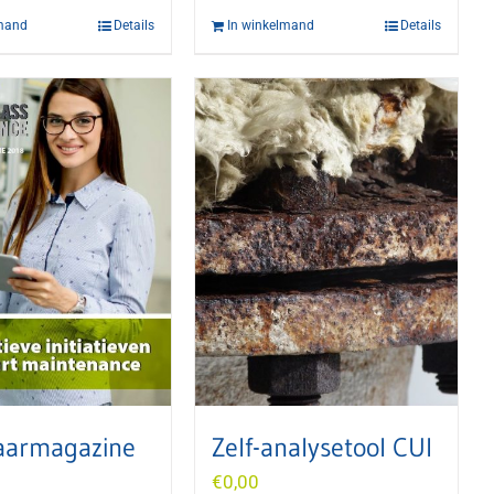
lmand
Details
In winkelmand
Details
aarmagazine
Zelf-analysetool CUI
€
0,00