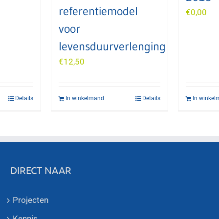
referentiemodel
€
0,00
voor
levensduurverlenging
€
12,50
Details
In winkelmand
Details
In winke
DIRECT NAAR
Projecten
Kennis