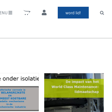
ENU
word lid!