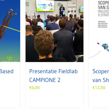
Based
Presentatie Fieldlab
Scope
CAMPIONE 2
van S
€
0,00
€
12,50