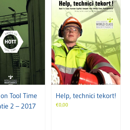
on Tool Time
Help, technici tekort!
atie 2 – 2017
€
0,00