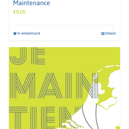
Maintenance
€
0,00
In winkelmand
Details