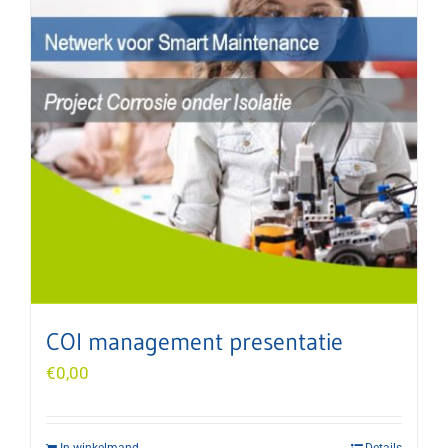
COI management presentatie
€
0,00
In winkelmand
Details