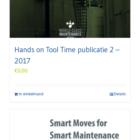
Hands on Tool Time publicatie 2 –
2017
€
0,00
In winkelmand
Details