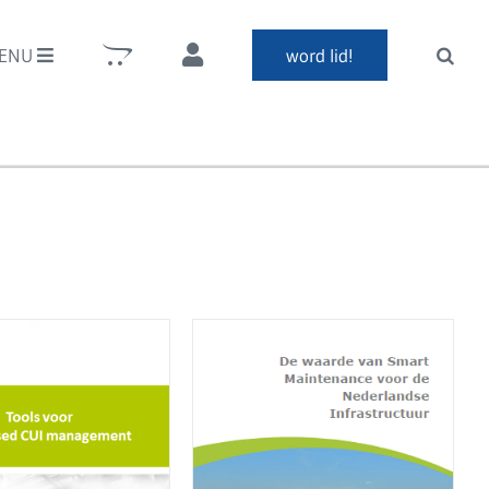
ENU
word lid!