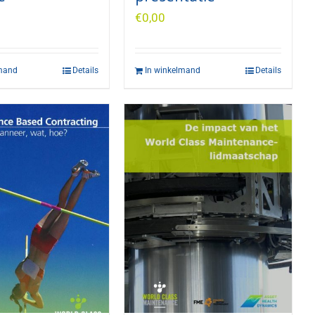
€
0,00
lmand
Details
In winkelmand
Details