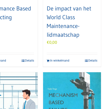
rmance Based
De impact van het
cting
World Class
Maintenance-
lidmaatschap
€
0,00
lmand
Details
In winkelmand
Details