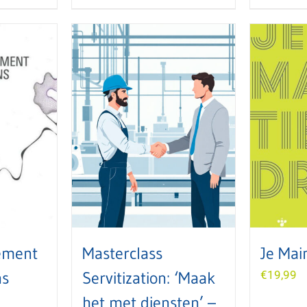
ement
Masterclass
Je Mai
ns
Servitization: ‘Maak
€
19,99
het met diensten’ –