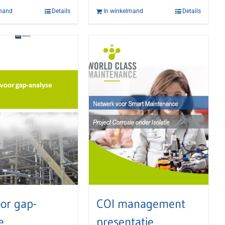
lmand
Details
In winkelmand
Details
oor gap-
COI management
e
presentatie