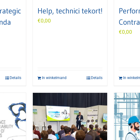
rategic
Help, technici tekort!
Perfo
nda
€
0,00
Contra
€
0,00
Details
In winkelmand
Details
In winke