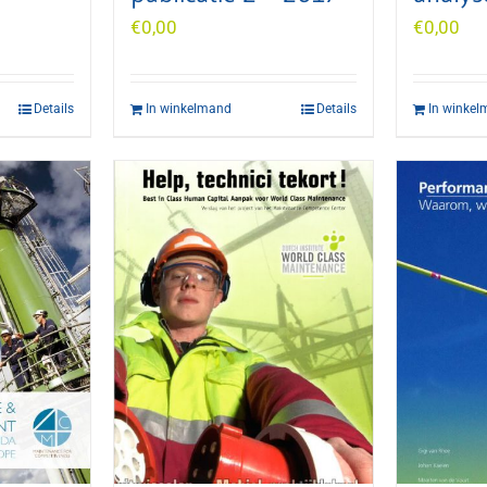
€
0,00
€
0,00
Details
In winkelmand
Details
In winke