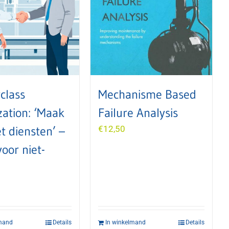
class
Mechanisme Based
zation: ‘Maak
Failure Analysis
t diensten’ –
€
12,50
voor niet-
lmand
Details
In winkelmand
Details