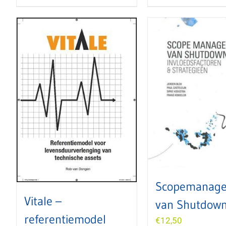
Scopemanag
Vitale –
van Shutdow
referentiemodel
€
12,50