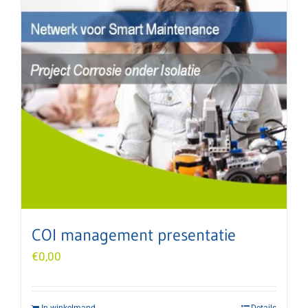
COI management presentatie
€
0,00
In winkelmand
Details