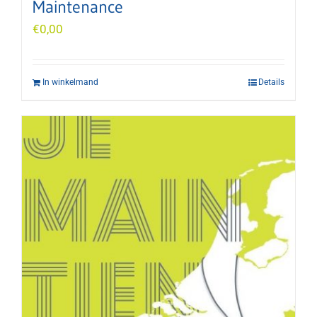
Maintenance
€
0,00
In winkelmand
Details