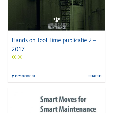
Hands on Tool Time publicatie 2 –
2017
€
0,00
In winkelmand
Details