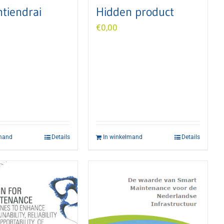
ntiendrai
Hidden product
€
0,00
lmand
Details
In winkelmand
Details