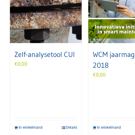
Zelf-analysetool CUI
WCM jaarmag
€
0,00
2018
€
0,00
In winkelmand
Details
In winkelmand