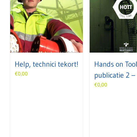
Help, technici tekort!
Hands on Too
€
0,00
publicatie 2 
€
0,00