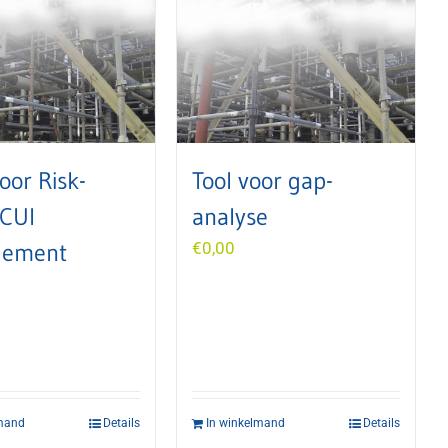
oor Risk-
Tool voor gap-
 CUI
analyse
ement
€
0,00
lmand
Details
In winkelmand
Details