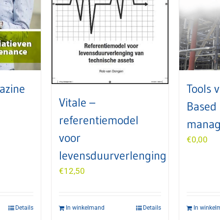
azine
Tools v
Vitale –
Based
referentiemodel
manag
voor
€
0,00
levensduurverlenging
€
12,50
Details
In winkelmand
Details
In winke