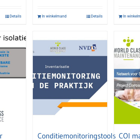
Details
In winkelmand
Details
In winke
r
Conditiemonitoringstools
COI m