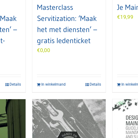
Masterclass
Je Mai
 ‘Maak
Servitization: ‘Maak
€
19,99
ten’ –
het met diensten’ –
t-
gratis ledenticket
€
0,00
Details
In winkelmand
Details
In winke