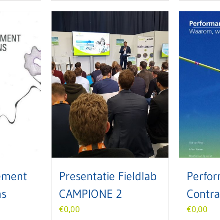
ement
Presentatie Fieldlab
Perfo
ns
CAMPIONE 2
Contra
€
0,00
€
0,00