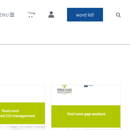
ENU
word lid!