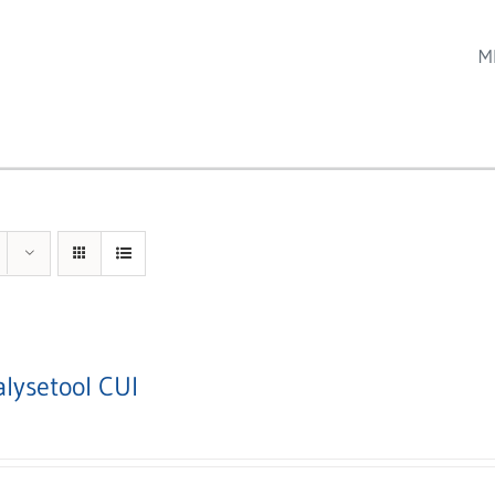
M
alysetool CUI