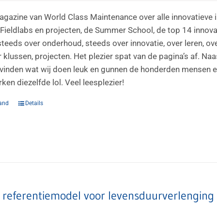
agazine van World Class Maintenance over alle innovatieve i
Fieldlabs en projecten, de Summer School, de top 14 innovati
steeds over onderhoud, steeds over innovatie, over leren, ov
 klussen, projecten. Het plezier spat van de pagina’s af. Na
vinden wat wij doen leuk en gunnen de honderden mensen en t
en diezelfde lol. Veel leesplezier!
and
Details
– referentiemodel voor levensduurverlenging