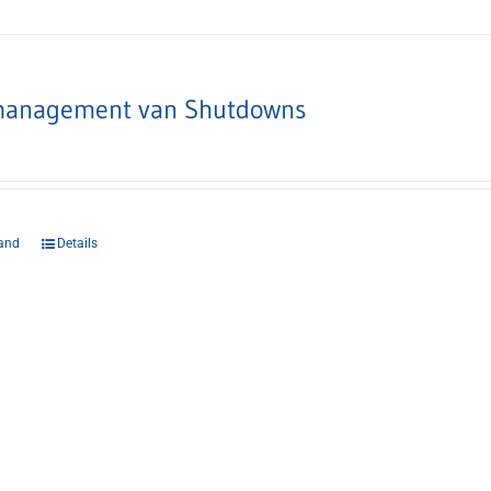
anagement van Shutdowns
and
Details