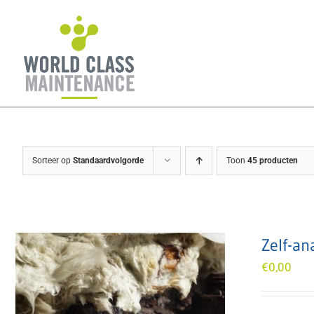
Ga
naar
inhoud
Sorteer op
Standaardvolgorde
Toon
45 producten
Zelf-an
€
0,00