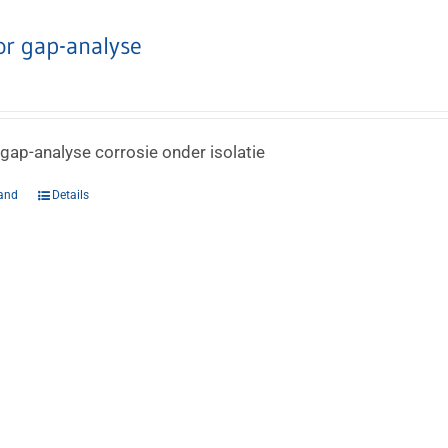
or gap-analyse
 gap-analyse corrosie onder isolatie
and
Details