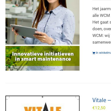
Het jaarm
alle WCM 
Het gaat 
doen, over
WCM: wij 
samenwerk
In winkelm
Vitale 
€
12,50