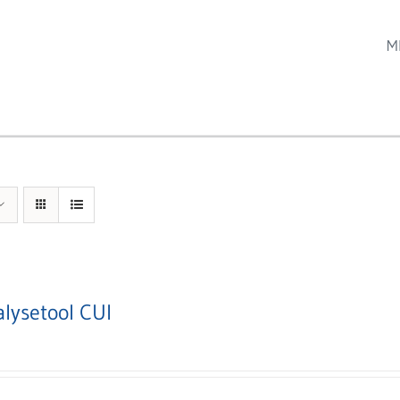
M
alysetool CUI