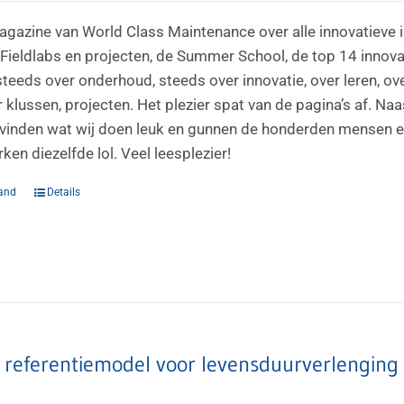
agazine van World Class Maintenance over alle innovatieve i
Fieldlabs en projecten, de Summer School, de top 14 innovati
steeds over onderhoud, steeds over innovatie, over leren, ov
 klussen, projecten. Het plezier spat van de pagina’s af. Na
vinden wat wij doen leuk en gunnen de honderden mensen en t
en diezelfde lol. Veel leesplezier!
and
Details
– referentiemodel voor levensduurverlenging