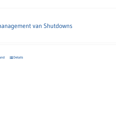
anagement van Shutdowns
and
Details