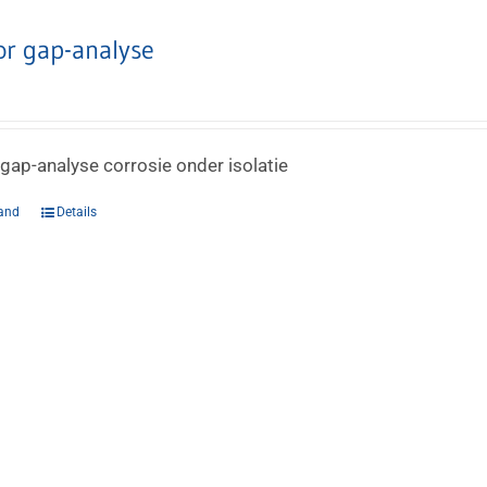
or gap-analyse
 gap-analyse corrosie onder isolatie
and
Details