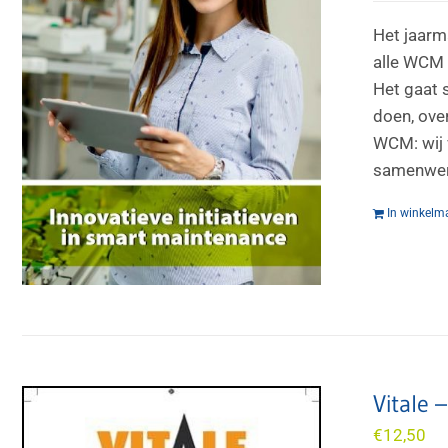
Het jaarm
alle WCM 
Het gaat 
doen, over
WCM: wij 
samenwerk
In winkelm
Vitale 
€
12,50