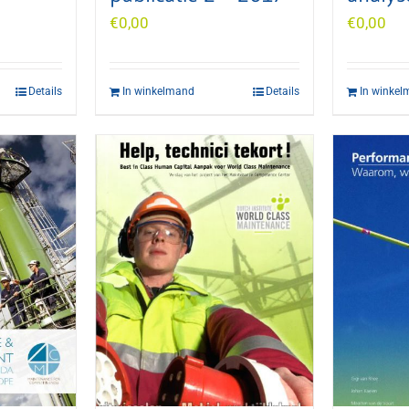
€
0,00
€
0,00
Details
In winkelmand
Details
In winke