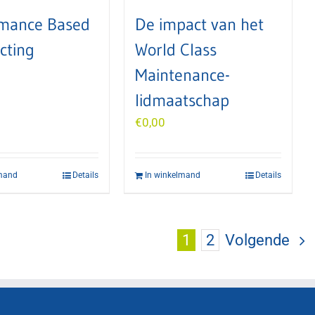
rmance Based
De impact van het
cting
World Class
Maintenance-
lidmaatschap
€
0,00
lmand
Details
In winkelmand
Details
1
2
Volgende