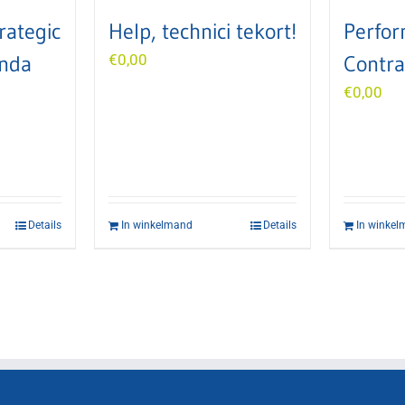
rategic
Help, technici tekort!
Perfo
nda
€
0,00
Contra
€
0,00
Details
In winkelmand
Details
In winke