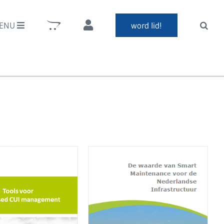
ENU
word lid!