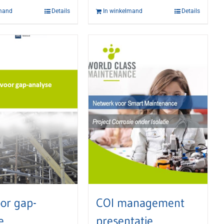
lmand
Details
In winkelmand
Details
oor gap-
COI management
e
presentatie