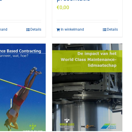
€
0,00
lmand
Details
In winkelmand
Details