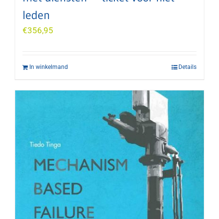
leden
€
356,95
In winkelmand
Details