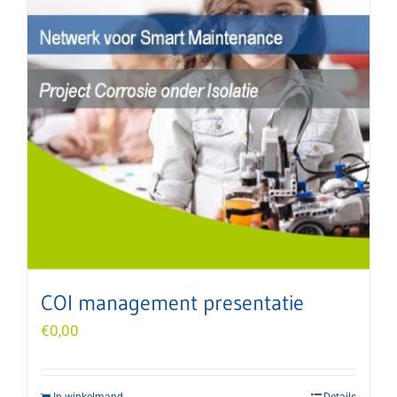
COI management presentatie
€
0,00
In winkelmand
Details