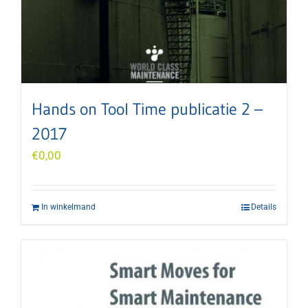
Hands on Tool Time publicatie 2 –
2017
€
0,00
In winkelmand
Details