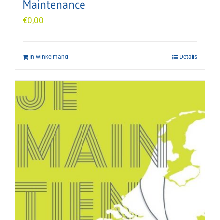
Maintenance
€
0,00
In winkelmand
Details