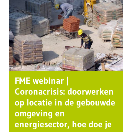
FME webinar |
Coronacrisis: doorwerken
op locatie in de gebouwde
omgeving en
energiesector, hoe doe je