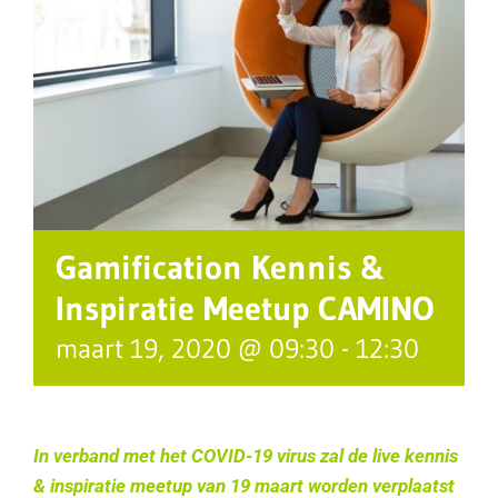
Gamification Kennis &
Inspiratie Meetup CAMINO
maart 19, 2020 @ 09:30
-
12:30
In verband met het COVID-19 virus zal de live kennis
& inspiratie meetup van 19 maart worden verplaatst