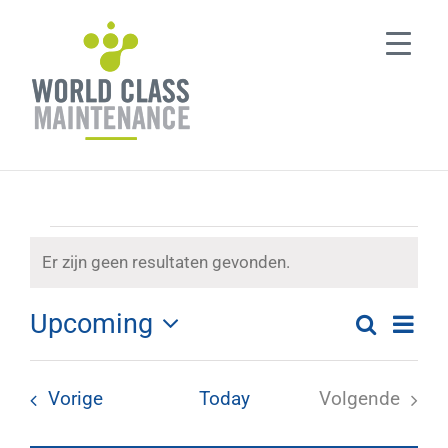
Ga
naar
inhoud
Evenementen
Er zijn geen resultaten gevonden.
Notice
Upcoming
Eve
Zoeken
List
Evenem
Selecteer
wee
een
Zoeken
navi
Evenementen
Vorige
Today
Volgende
datum
Evenemen
en