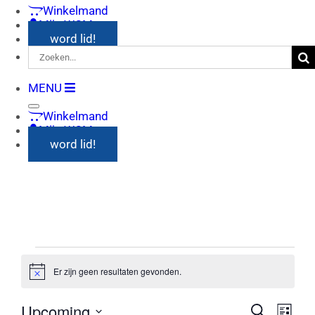
Winkelmand
Mijn WCM
word lid!
Zoeken
naar:
MENU
Winkelmand
Mijn WCM
word lid!
Evenementen
Er zijn geen resultaten gevonden.
Notice
Upcoming
Evenem
Even
Zoeken