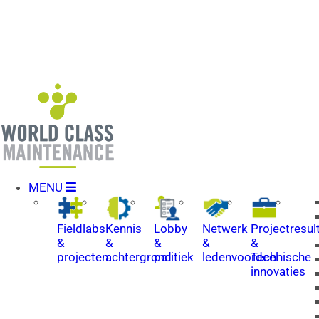
MENU
Fieldlabs
Kennis
Lobby
Netwerk
Projectresul
&
&
&
&
&
projecten
achtergrond
politiek
ledenvoordeel
Technische
innovaties