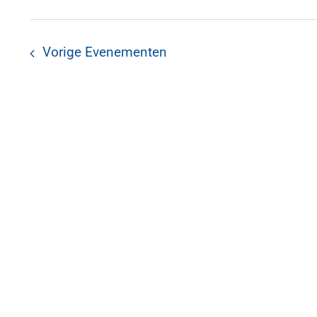
navigatie
keyword.
Vorige
Evenementen