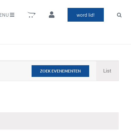
ENU
word lid!
Evenem
List
ZOEK EVENEMENTEN
weerga
navigati