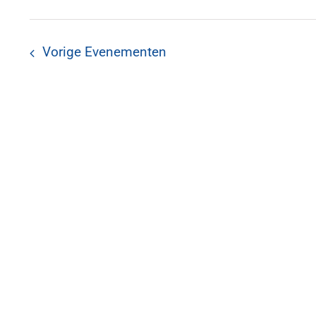
navigatie
keyword.
Vorige
Evenementen