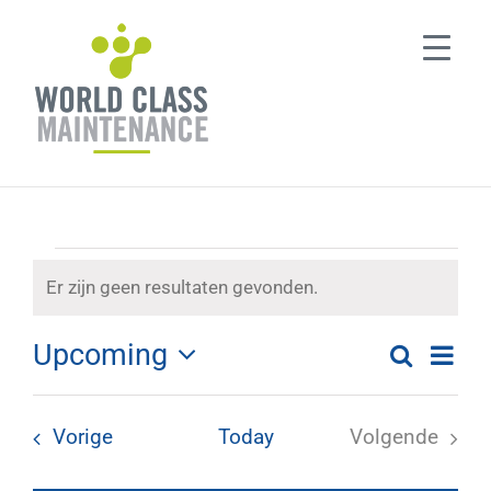
Ga
naar
inhoud
Evenementen
Er zijn geen resultaten gevonden.
Notice
Upcoming
Eve
Zoeken
List
Evenem
Selecteer
wee
een
Zoeken
navi
Evenementen
Vorige
Today
Volgende
datum
Evenemen
en