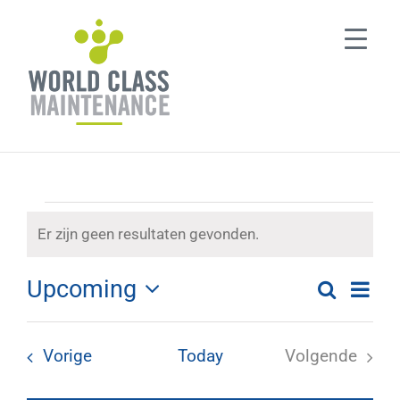
Ga
naar
inhoud
Evenementen
Er zijn geen resultaten gevonden.
Notice
Upcoming
Eve
Zoeken
List
Evenem
Selecteer
wee
een
Zoeken
navi
Evenementen
Vorige
Today
Volgende
datum
Evenemen
en