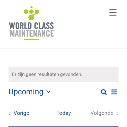
Ga
naar
inhoud
Evenementen
Er zijn geen resultaten gevonden.
Notice
Upcoming
Eve
Zoeken
List
Evenem
Selecteer
wee
een
Zoeken
navi
Evenementen
Vorige
Today
Volgende
datum
Evenemen
en