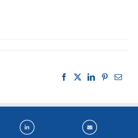
Facebook
X
LinkedIn
Pinterest
E-
mail