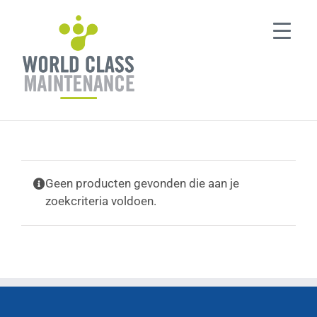
Ga
naar
inhoud
Geen producten gevonden die aan je
zoekcriteria voldoen.