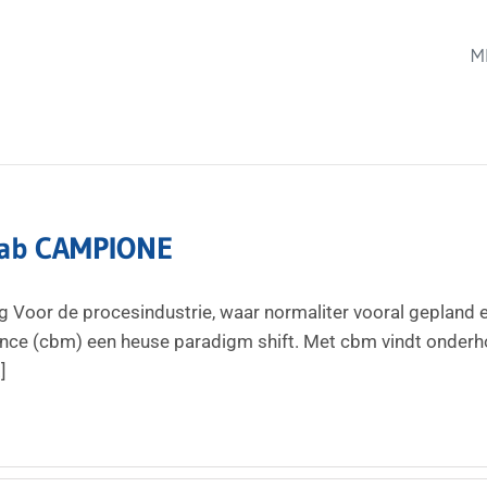
M
lab CAMPIONE
g Voor de procesindustrie, waar normaliter vooral gepland e
ce (cbm) een heuse paradigm shift. Met cbm vindt onderhou
]