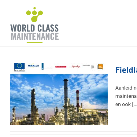
Ga
naar
inhoud
Field
Aanleidin
maintenan
en ook [...