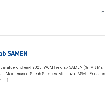
M
lab SAMEN
ect is afgerond eind 2023. WCM Fieldlab SAMEN (SmArt Main
ss Maintenance, Sitech Services, Alfa Laval, ASML, Ericsso
 [...]