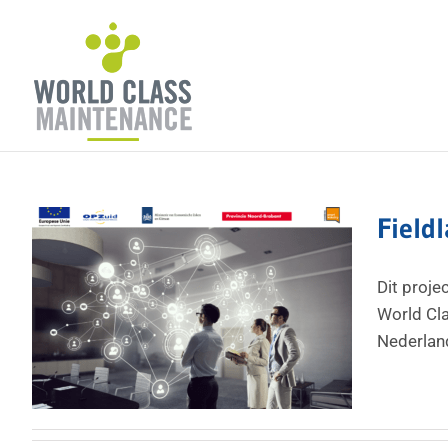
Ga
naar
inhoud
Field
Dit proj
World Cla
Nederland,