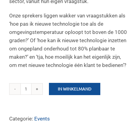
sector, vanuit hun eigen vraagstuk.
Onze sprekers liggen wakker van vraagstukken als
‘hoe pas ik nieuwe technologie toe als de
omgevingstemperatuur oploopt tot boven de 1000
graden?’ Of ‘hoe kan ik nieuwe technologie inzetten
om ongepland onderhoud tot 80% planbaar te
maken?’ en ‘tja, hoe moeilijk kan het eigenlijk zijn,
om met nieuwe technologie één klant te bedienen’?
IN WINKELMAND
WCM
Jaarevent
2017:
31
Categorie:
Events
oktober
aantal