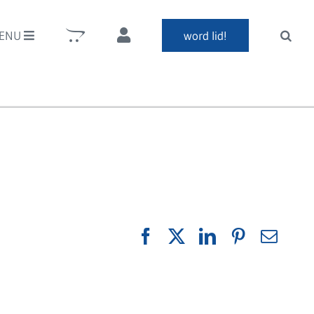
ENU
word lid!
Facebook
X
LinkedIn
Pinterest
E-
mail