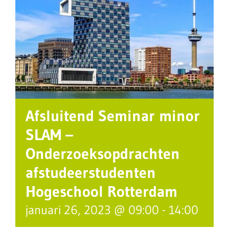
Afsluitend Seminar minor
SLAM –
Onderzoeksopdrachten
afstudeerstudenten
Hogeschool Rotterdam
januari 26, 2023 @ 09:00
-
14:00