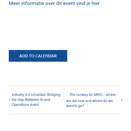
Meer informatie over dit event vind je hier
ADD TO CALENDAR
Industry 4.0 Unveiled: Bridging
The runway for MRO – where
the Gap Between AI and
are we now and where do we
Operations event
want to go?