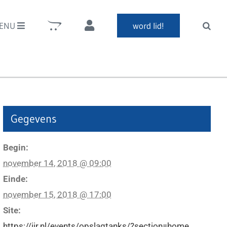
ENU
word lid!
Gegevens
Begin:
november 14, 2018 @ 09:00
Einde:
november 15, 2018 @ 17:00
Site:
https://iir.nl/events/opslagtanks/?section=home