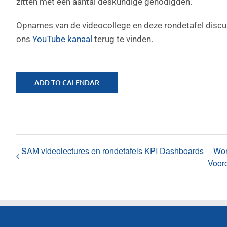
zitten met een aantal deskundige genodigden.
Opnames van de videocollege en deze rondetafel discuss
ons
YouTube kanaal
terug te vinden.
ADD TO CALENDAR
SAM videolectures en rondetafels KPI Dashboards
Wor
Voor