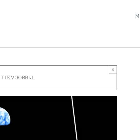
M
×
T IS VOORBIJ.