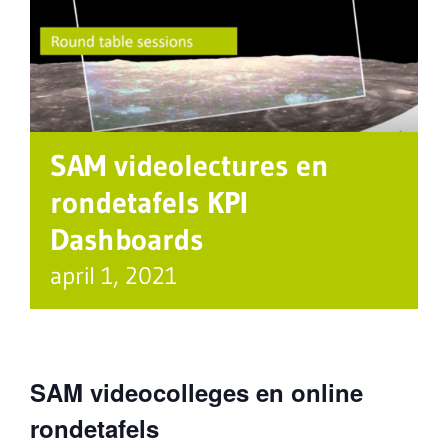
SAM videolectures en
rondetafels KPI
Dashboards
april 1, 2021
SAM videocolleges en online
rondetafels