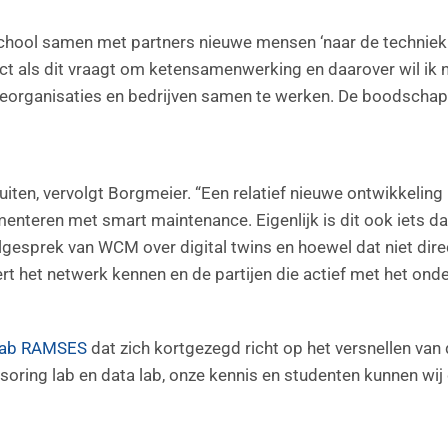
ol samen met partners nieuwe mensen ‘naar de techniek te 
oject als dit vraagt om ketensamenwerking en daarover wil 
eorganisaties en bedrijven samen te werken. De boodschap 
luiten, vervolgt Borgmeier. “Een relatief nieuwe ontwikkeling
enteren met smart maintenance. Eigenlijk is dit ook iets da
lgesprek van WCM over digital twins en hoewel dat niet direc
eert het netwerk kennen en de partijen die actief met het on
dlab RAMSES
dat zich kortgezegd richt op het versnellen van
oring lab en data lab, onze kennis en studenten kunnen wij 