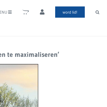
ENU
word lid!
en te maximaliseren’