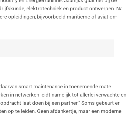
ustry en Energietransitie. Jaarlijks gaat het bij de
drijfskunde, elektrotechniek en product ontwerpen. Na
re opleidingen, bijvoorbeeld maritieme of aviation-
gde daarvan smart maintenance in toenemende mate
n in netwerken leidt namelijk tot allerlei verwachte en
ropdracht laat doen bij een partner.” Soms gebeurt er
en op te leiden. Geen afdankertje, maar een moderne