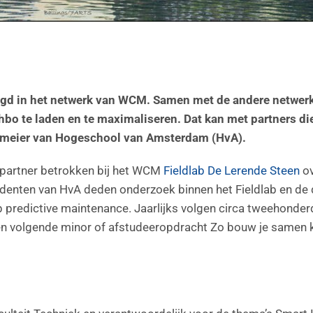
gd in het netwerk van WCM. Samen met de andere netwerke
bo te laden en te maximaliseren. Dat kan met partners die
gmeier van Hogeschool van Amsterdam (HvA).
spartner betrokken bij het WCM
Fieldlab De Lerende Steen
ov
tudenten van HvA deden onderzoek binnen het Fieldlab en de 
op predictive maintenance. Jaarlijks volgen circa tweehond
 een volgende minor of afstudeeropdracht Zo bouw je same