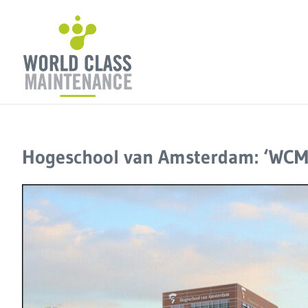
Ga
naar
inhoud
Hogeschool van Amsterdam: ‘WCM h