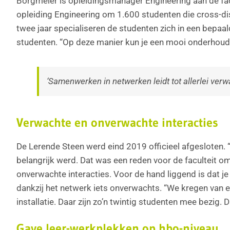
Borgmeier is opleidingsmanager Engineering aan de facul
opleiding Engineering om 1.600 studenten die cross-di
twee jaar specialiseren de studenten zich in een bepaa
studenten. “Op deze manier kun je een mooi onderhou
‘Samenwerken in netwerken leidt tot allerlei ver
Verwachte en onverwachte interacties
De Lerende Steen werd eind 2019 officieel afgesloten.
belangrijk werd. Dat was een reden voor de faculteit o
onverwachte interacties. Voor de hand liggend is dat je
dankzij het netwerk iets onverwachts. “We kregen van
installatie. Daar zijn zo’n twintig studenten mee bezig.
Gave leer-werkplekken op hbo-niveau