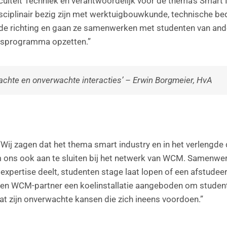
teit Techniek en verantwoordelijk voor de thema’s Smart Ind
sciplinair bezig zijn met werktuigbouwkunde, technische be
lde richting en gaan ze samenwerken met studenten van ande
dsprogramma opzetten.”
wachte en onverwachte interacties’ – Erwin Borgmeier, HvA
 “Wij zagen dat het thema smart industry en in het verlen
m ons ook aan te sluiten bij het netwerk van WCM. Samenwerke
 expertise deelt, studenten stage laat lopen of een afstudee
 een WCM-partner een koelinstallatie aangeboden om student
 Dat zijn onverwachte kansen die zich ineens voordoen.”