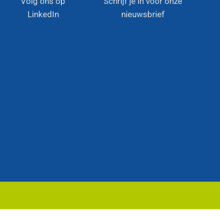
Volg ons op
Schrijf je in voor onze
LinkedIn
nieuwsbrief