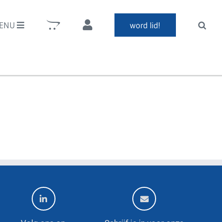
ENU
word lid!